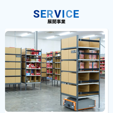
S
E
R
V
I
C
E
展開事業