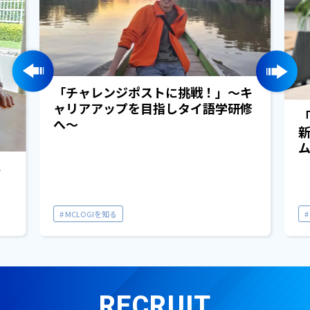
「チャレンジポストに挑戦！」～キ
ャリアアップを目指しタイ語学研修
へ～
ム
ネ
MCLOGIを知る
RECRUIT