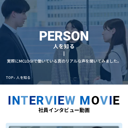
PERSON
人を知る
実際にMCLOGIで働いている真のリアルな声を聞いてみました。
TOP
人を知る
I
N
T
E
R
V
I
E
W
M
O
V
I
E
社員インタビュー動画