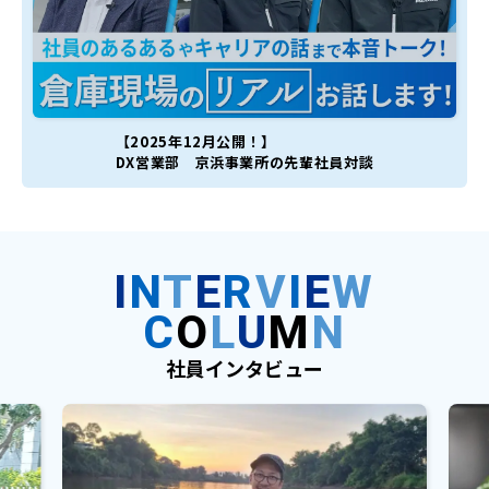
【2025年12月公開！】
DX営業部 京浜事業所の先輩社員対談
I
N
T
E
R
V
I
E
W
C
O
L
U
M
N
社員インタビュー