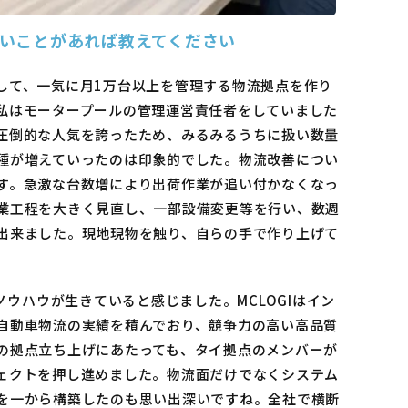
いことがあれば教えてください
して、一気に月1万台以上を管理する物流拠点を作り
私はモータープールの管理運営責任者をしていました
圧倒的な人気を誇ったため、みるみるうちに扱い数量
種が増えていったのは印象的でした。物流改善につい
す。急激な台数増により出荷作業が追い付かなくなっ
業工程を大きく見直し、一部設備変更等を行い、数週
出来ました。現地現物を触り、自らの手で作り上げて
ノウハウが生きていると感じました。MCLOGIはイン
自動車物流の実績を積んでおり、競争力の高い高品質
の拠点立ち上げにあたっても、タイ拠点のメンバーが
ェクトを押し進めました。物流面だけでなくシステム
を一から構築したのも思い出深いですね。全社で横断