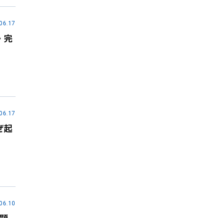
06.17
・完
06.17
ぜ起
06.10