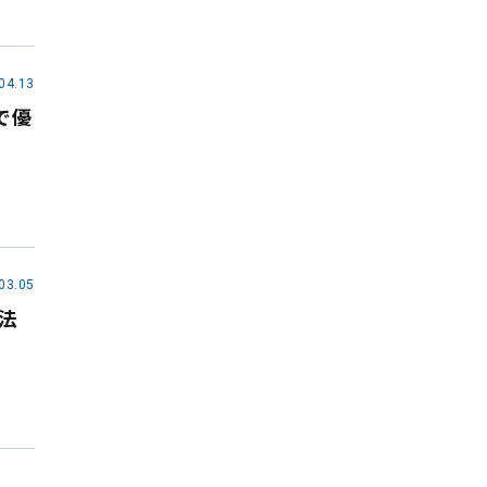
04.13
で優
03.05
法