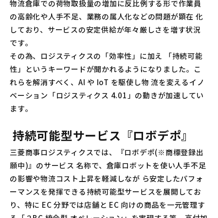
物流倉庫での荷物取扱量の増加に反比例する形で作業員
の高齢化や人手不足、業務の属人化などの問題が顕在 化
しており、サービスの安定供給が年々厳しさを増す状況
です。
その為、ロジスティクスの「効率性」に加え 「持続可能
性」というキーワードが聞かれるようになりました。こ
れらを解消すべく、AI や IoT を駆使し物 流を変えるイノ
ベーション「ロジスティクス 4.01」の動きが加速してい
ます。
持続可能型サービス『ロボデポ』
三菱商事ロジスティクスでは、『ロボデポ(※商標登録出
願中)』のサービス 名称で、倉庫ロボットを使い人手不足
の影響や物流コスト上昇を軽減しなが ら安定したパフォ
ーマンスを発揮できる持続可能型サービスを展開してお
り、特に EC 分野では店舗と EC 向けの商品を⼀元管理す
る「２BC 統合型 オペレーション」を実現する等、高付加