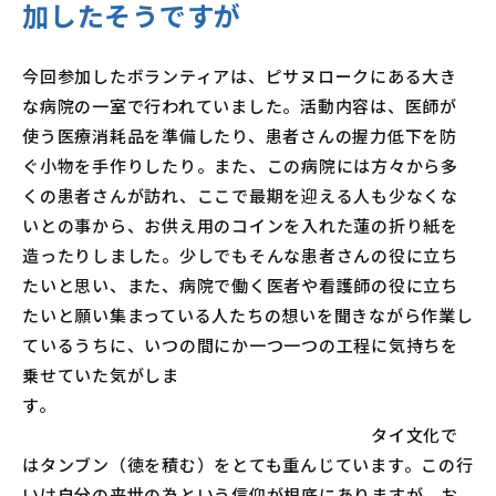
加したそうですが
今回参加したボランティアは、ピサヌロークにある大き
な病院の一室で行われていました。活動内容は、医師が
使う医療消耗品を準備したり、患者さんの握力低下を防
ぐ小物を手作りしたり。また、この病院には方々から多
くの患者さんが訪れ、ここで最期を迎える人も少なくな
いとの事から、お供え用のコインを入れた蓮の折り紙を
造ったりしました。少しでもそんな患者さんの役に立ち
たいと思い、また、病院で働く医者や看護師の役に立ち
たいと願い集まっている人たちの想いを聞きながら作業し
ているうちに、いつの間にか一つ一つの工程に気持ちを
乗せていた気がしま
す。
タイ文化で
はタンブン（徳を積む）をとても重んじています。この行
いは自分の来世の為という信仰が根底にありますが、お